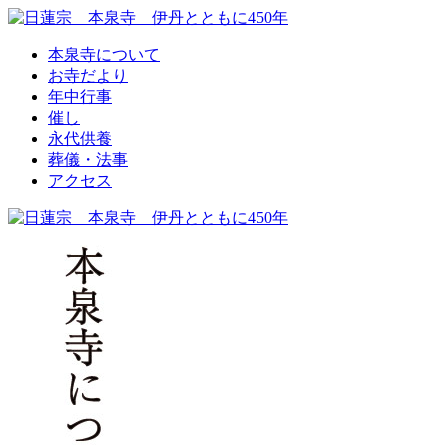
本泉寺について
お寺だより
年中行事
催し
永代供養
葬儀・法事
アクセス