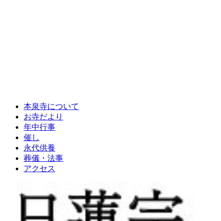
本泉寺について
お寺だより
年中行事
催し
永代供養
葬儀・法事
アクセス