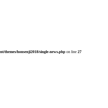
ent/themes/honsenji2018/single-news.php
on line
27