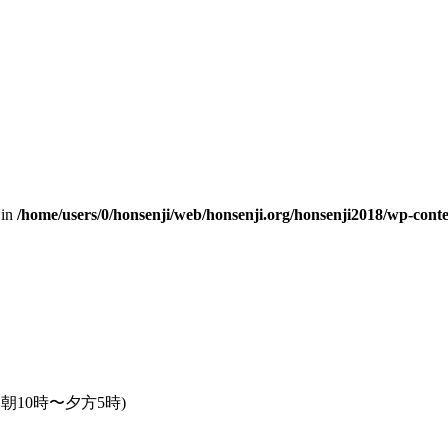
 in
/home/users/0/honsenji/web/honsenji.org/honsenji2018/wp-cont
10時〜夕方5時)