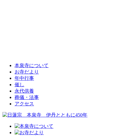
本泉寺について
お寺だより
年中行事
催し
永代供養
葬儀・法事
アクセス