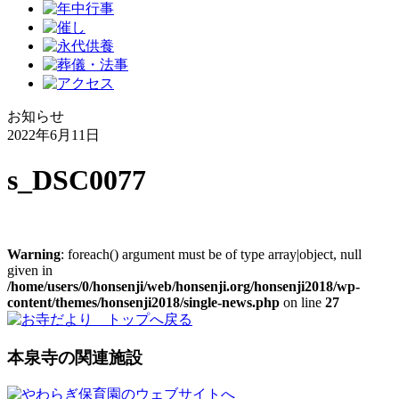
お知らせ
2022年6月11日
s_DSC0077
Warning
: foreach() argument must be of type array|object, null
given in
/home/users/0/honsenji/web/honsenji.org/honsenji2018/wp-
content/themes/honsenji2018/single-news.php
on line
27
本泉寺の関連施設