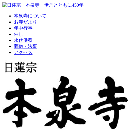
本泉寺について
お寺だより
年中行事
催し
永代供養
葬儀・法事
アクセス