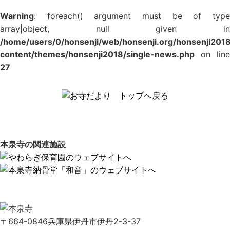
Warning
: foreach() argument must be of type
array|object, null given in
/home/users/0/honsenji/web/honsenji.org/honsenji201
content/themes/honsenji2018/single-news.php
on line
27
本泉寺の関連施設
〒664-0846兵庫県伊丹市伊丹2-3-37