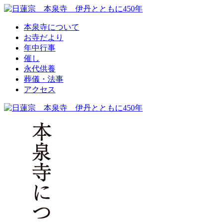
本泉寺について
お寺だより
年中行事
催し
永代供養
葬儀・法事
アクセス