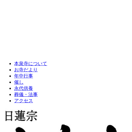
本泉寺について
お寺だより
年中行事
催し
永代供養
葬儀・法事
アクセス