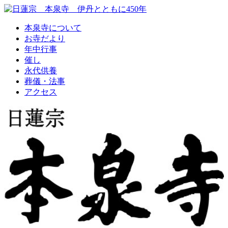
本泉寺について
お寺だより
年中行事
催し
永代供養
葬儀・法事
アクセス