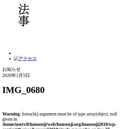
お知らせ
2020年1月5日
IMG_0680
Warning
: foreach() argument must be of type array|object, null
given in
/home/users/0/honsenji/web/honsenji.org/honsenji2018/wp-