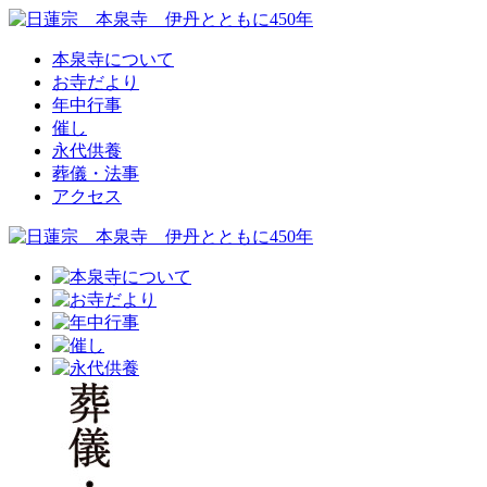
本泉寺について
お寺だより
年中行事
催し
永代供養
葬儀・法事
アクセス