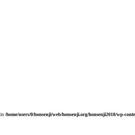
 in
/home/users/0/honsenji/web/honsenji.org/honsenji2018/wp-cont