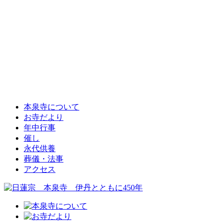
本泉寺について
お寺だより
年中行事
催し
永代供養
葬儀・法事
アクセス