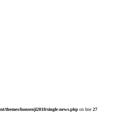
ent/themes/honsenji2018/single-news.php
on line
27