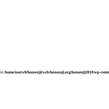
 in
/home/users/0/honsenji/web/honsenji.org/honsenji2018/wp-cont