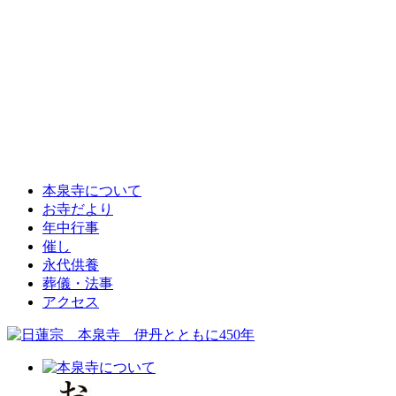
本泉寺について
お寺だより
年中行事
催し
永代供養
葬儀・法事
アクセス