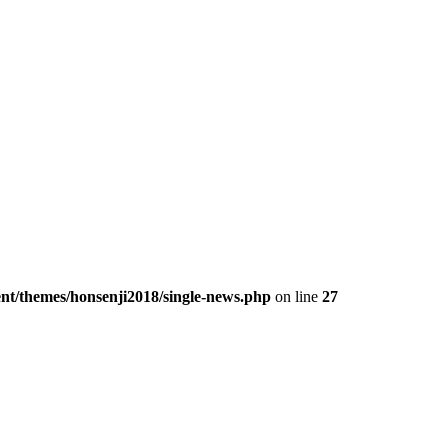
ent/themes/honsenji2018/single-news.php
on line
27