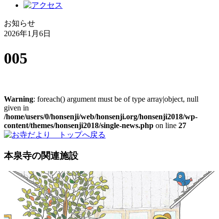
お知らせ
2026年1月6日
005
Warning
: foreach() argument must be of type array|object, null
given in
/home/users/0/honsenji/web/honsenji.org/honsenji2018/wp-
content/themes/honsenji2018/single-news.php
on line
27
本泉寺の関連施設