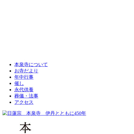
本泉寺について
お寺だより
年中行事
催し
永代供養
葬儀・法事
アクセス